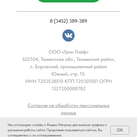
8 (3452) 389-389
ООО «Грин Лайф»
625504, Тюменская обл., Тюменский район,
п. Боровский, промышленный район
Южный, стр. 10.
ИНН 7203538510 КПП 720301001 ОГРН
1227200008782
Согласие на обработку персональных
данных
Свидетельство на товарный знак
Мы используем cookies и Яндекс.Метрику для анализа трафика и
OK
улучшения работы сайта. Продолжая пользоваться сайтом, Вы
соглашаетесь с их использованием